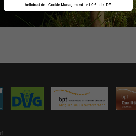
hellotrust.de - Cookie Management - v.1.0.6 - de_DE
rf