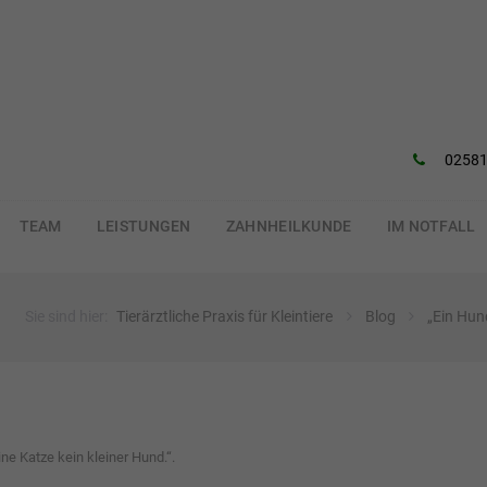
02581
TEAM
LEISTUNGEN
ZAHNHEILKUNDE
IM NOTFALL
Sie sind hier:
Tierärztliche Praxis für Kleintiere
Blog
„Ein Hund
ine Katze kein kleiner Hund.“
.