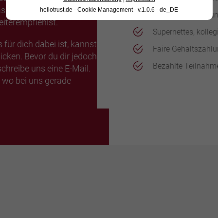
passen könnte, freuen wir
hellotrust.de - Cookie Management - v.1.0.6 - de_DE
Arbeitszeiterfassu
iterempfiehlst.
Supernettes, kolle
 für dich dabei ist, kannst
Faire Gehaltszahl
icken. Bevor du dir jedoch
Bezahlte Teilnahm
schreibe uns eine E-Mail.
wo bei uns gerade