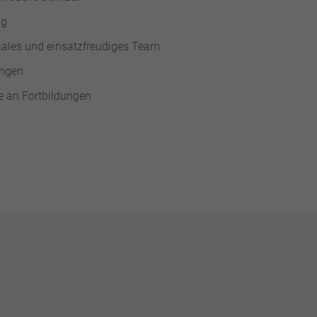
ng
giales und einsatzfreudiges Team
ungen
e an Fortbildungen