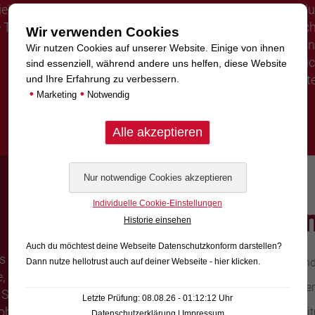
vieles mehr. Hierdurch kann
„Weltstadt der Pferde“ hat d
e Therapie schnellstmöglich
Bekanntheitsgrad. Aber auch
Wir verwenden Cookies
vielseitig vertreten. Es zeic
Wir nutzen Cookies auf unserer Website. Einige von ihnen
und ist eine familienfreundl
sind essenziell, während andere uns helfen, diese Website
hat man zusätzlich alle Vorte
und Ihre Erfahrung zu verbessern.
•
•
Marketing
Notwendig
Individuelle Cookie-Einstellungen
Wir biete
Historie einsehen
Auch du möchtest deine Webseite Datenschutzkonform darstellen?
uns zusammen zu arbeiten.
Kontinuierliche und
Dann nutze
hellotrust auch auf deiner Webseite - hier klicken
.
, die wir aktuell
Arbeiten mit moder
 Stellenausschreibung,
Letzte Prüfung: 08.08.26 - 01:12:12 Uhr
b entdeckst, der nicht für
Flexible Arbeitsze
Datenschutzerklärung
|
Impressum