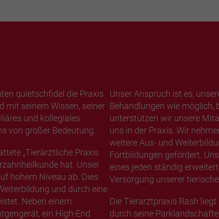
ten quietschfidel die Praxis
Unser Anspruch ist es, unser
ed mit seinem Wissen, seiner
Behandlungen wie möglich, be
liäres und kollegiales
unterstützen wir unsere Mita
uns von großer Bedeutung.
uns in der Praxis. Wir nehmen
weitere Aus- und Weiterbildu
tete „Tierärztliche Praxis
Fortbildungen gefördert. Uns
ierzahnheilkunde hat. Unser
eines jeden ständig erweiter
 auf hohem Niveau ab. Dies
Versorgung unserer tierische
Weiterbildung und durch eine
istet. Neben einem
Die Tierarztpraxis Rash lieg
ntgengerät, ein High-End
durch seine Parklandschafte