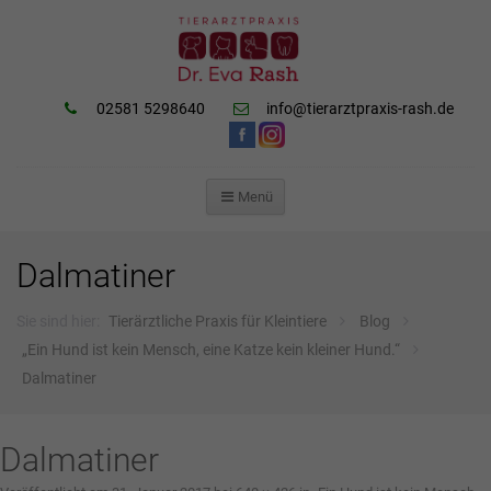
02581 5298640
info@tierarztpraxis-rash.de
Menü
ZUM
INHALT
SPRINGEN
Dalmatiner
Sie sind hier:
Tierärztliche Praxis für Kleintiere
Blog
„Ein Hund ist kein Mensch, eine Katze kein kleiner Hund.“
Dalmatiner
Dalmatiner