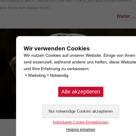
Veröffentlicht am
31. Januar 2017
bei
640 × 426
in
„Ein Hund ist kein Mensch,
eine Katze kein kleiner Hund.“
.
Weiter →
Wir verwenden Cookies
Wir nutzen Cookies auf unserer Website. Einige von ihnen
sind essenziell, während andere uns helfen, diese Websit
und Ihre Erfahrung zu verbessern.
•
•
Marketing
Notwendig
Individuelle Cookie-Einstellungen
Historie einsehen