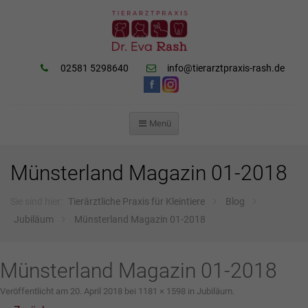
02581 5298640
info@tierarztpraxis-rash.de
Menü
ZUM
INHALT
SPRINGEN
Münsterland Magazin 01-2018
Sie sind hier:
Tierärztliche Praxis für Kleintiere
Blog
Jubiläum
Münsterland Magazin 01-2018
Münsterland Magazin 01-2018
Veröffentlicht am
20. April 2018
bei
1181 × 1598
in
Jubiläum
.