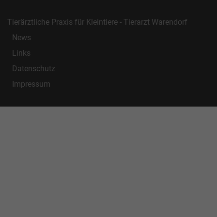
Tierärztliche Praxis für Kleintiere - Tierarzt Warendorf
News
Links
Datenschutz
Impressum