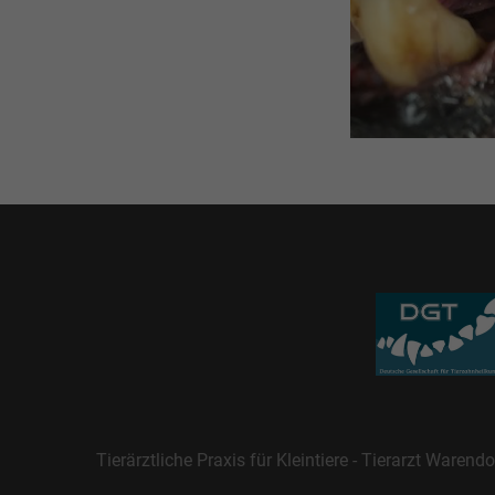
Tierärztliche Praxis für Kleintiere - Tierarzt Warendo