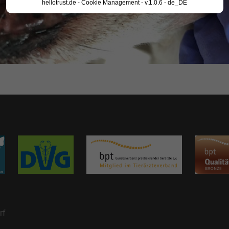
hellotrust.de - Cookie Management - v.1.0.6 - de_DE
rf