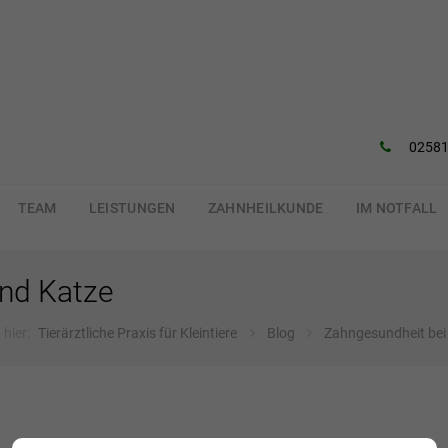
02581
TEAM
LEISTUNGEN
ZAHNHEILKUNDE
IM NOTFALL
nd Katze
 hier:
Tierärztliche Praxis für Kleintiere
Blog
Zahngesundheit bei