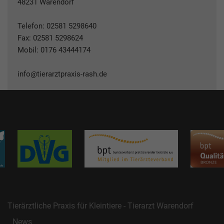
48231 Warendorf
Telefon:
02581 5298640
Fax: 02581 5298624
Mobil:
0176 43444174
info@tierarztpraxis-rash.de
Tierärztliche Praxis für Kleintiere - Tierarzt Warendorf
News