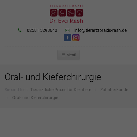
02581 5298640
info@tierarztpraxis-rash.de
Menü
ZUM
INHALT
SPRINGEN
Oral- und Kieferchirurgie
Sie sind hier:
Tierärztliche Praxis für Kleintiere
Zahnheilkunde
Oral- und Kieferchirurgie