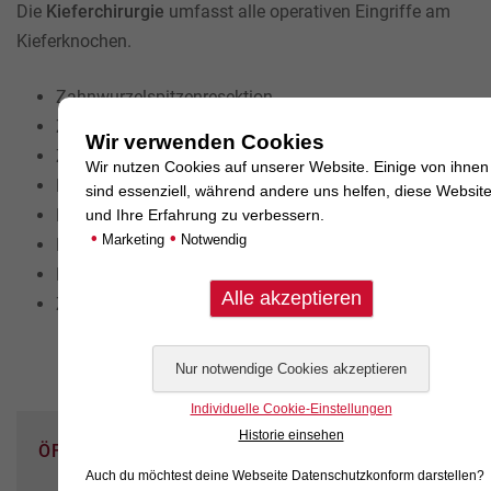
Die
Kieferchirurgie
umfasst alle operativen Eingriffe am
Kieferknochen.
Zahnwurzelspitzenresektion
Zahnexstirpation nach Zahnwurzelfraktur
Wir verwenden Cookies
Zahnreposition nach Zahnluxation
Wir nutzen Cookies auf unserer Website. Einige von ihnen
Retentionszysten
sind essenziell, während andere uns helfen, diese Websit
Kieferfrakturen mittels Kunststoffverblockung
und Ihre Erfahrung zu verbessern.
•
•
Marketing
Notwendig
Kiefergelenkfraktur und -Luxation
Kiefertumore
Zahn- und Kieferfehlstellungen
Individuelle Cookie-Einstellungen
Historie einsehen
ÖFFNUNGSZEITEN
Auch du möchtest deine Webseite Datenschutzkonform darstellen?