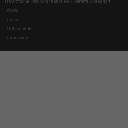
Tierärztliche Praxis für Kleintiere - Tierarzt Warendorf
News
Links
Datenschutz
Impressum