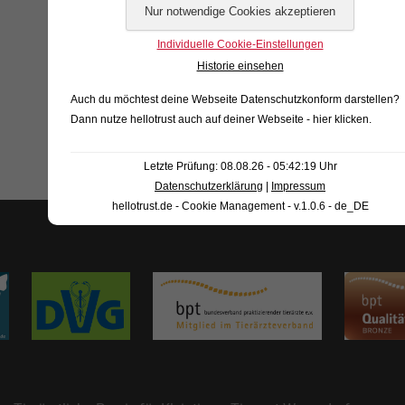
Individuelle Cookie-Einstellungen
Historie einsehen
Auch du möchtest deine Webseite Datenschutzkonform darstellen?
Dann nutze
hellotrust auch auf deiner Webseite - hier klicken
.
Letzte Prüfung: 08.08.26 - 05:42:19 Uhr
Datenschutzerklärung
|
Impressum
hellotrust.de - Cookie Management - v.1.0.6 - de_DE