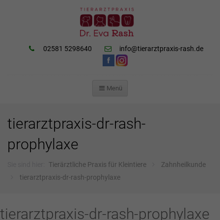
02581 5298640
info@tierarztpraxis-rash.de
Menü
ZUM
INHALT
SPRINGEN
tierarztpraxis-dr-rash-
prophylaxe
Sie sind hier:
Tierärztliche Praxis für Kleintiere
Zahnheilkunde
tierarztpraxis-dr-rash-prophylaxe
tierarztpraxis-dr-rash-prophylaxe