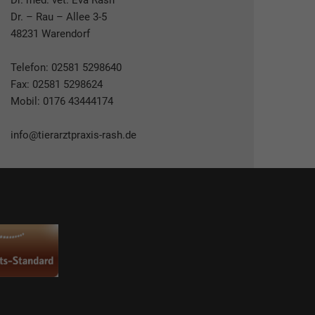
Dr. med. vet. Eva Rash
Dr. – Rau – Allee 3-5
48231 Warendorf
Telefon:
02581 5298640
Fax: 02581 5298624
Mobil:
0176 43444174
info@tierarztpraxis-rash.de