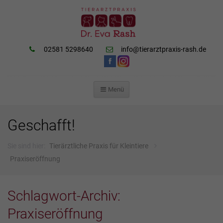
02581 5298640
info@tierarztpraxis-rash.de
Menü
ZUM
INHALT
SPRINGEN
Geschafft!
Sie sind hier:
Tierärztliche Praxis für Kleintiere
Praxiseröffnung
Schlagwort-Archiv:
Praxiseröffnung