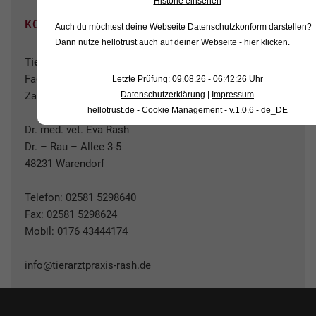
Historie einsehen
KONTAKT
Auch du möchtest deine Webseite Datenschutzkonform darstellen?
Dann nutze
hellotrust auch auf deiner Webseite - hier klicken
.
Tierärztliche Praxis für Kleintiere
Fachtierärztin für die Zusatzbezeichnung
Letzte Prüfung: 09.08.26 - 06:42:26 Uhr
Zahnheilkunde beim Kleintier
Datenschutzerklärung
|
Impressum
hellotrust.de - Cookie Management - v.1.0.6 - de_DE
Dr. med. vet. Eva Rash
Dr. – Rau – Allee 3-5
48231 Warendorf
Telefon:
02581 5298640
Fax: 02581 5298624
Mobil:
0176 43444174
info@tierarztpraxis-rash.de