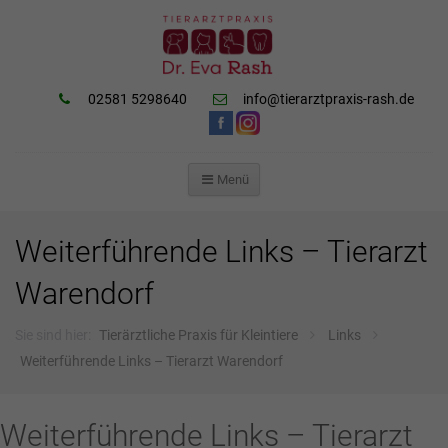
02581 5298640
info@tierarztpraxis-rash.de
Menü
ZUM
INHALT
SPRINGEN
Weiterführende Links – Tierarzt
Warendorf
Sie sind hier:
Tierärztliche Praxis für Kleintiere
Links
Weiterführende Links – Tierarzt Warendorf
Weiterführende Links – Tierarzt