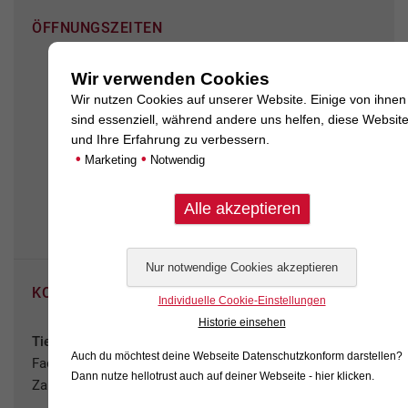
ÖFFNUNGSZEITEN
Mo.
10.00-12.00 Uhr + 16.00-18.30 Uhr
Wir verwenden Cookies
Di.
10.00-12.00 Uhr + 16.00-18.30 Uhr
Wir nutzen Cookies auf unserer Website. Einige von ihnen
sind essenziell, während andere uns helfen, diese Websit
Mi.
10.00-12.00 Uhr
und Ihre Erfahrung zu verbessern.
Do.
10.00-12.00 Uhr + 16.00-18.30 Uhr
•
•
Marketing
Notwendig
Fr.
10.00-12.00 Uhr + 16.00-18.30 Uhr
Bitte vereinbaren Sie immer einen Termin
bei uns
KONTAKT
Individuelle Cookie-Einstellungen
Historie einsehen
Tierärztliche Praxis für Kleintiere
Auch du möchtest deine Webseite Datenschutzkonform darstellen?
Fachtierärztin für die Zusatzbezeichnung
Dann nutze
hellotrust auch auf deiner Webseite - hier klicken
.
Zahnheilkunde beim Kleintier