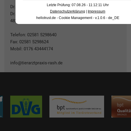
Letzte Prüfung: 07.08.26 - 11:12:11 Uhr
Dr. med. vet. Eva Rash
Datenschutzerklärung
|
Impressum
Dr. – Rau – Allee 3-5
hellotrust.de - Cookie Management - v.1.0.6 - de_DE
48231 Warendorf
Telefon:
02581 5298640
Fax: 02581 5298624
Mobil:
0176 43444174
info@tierarztpraxis-rash.de