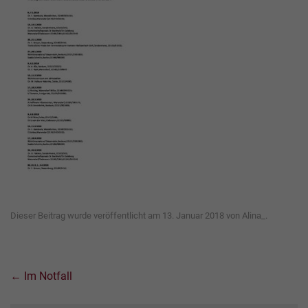
Dieser Beitrag wurde veröffentlicht am
13. Januar 2018
von
Alina_
.
Beitrags-
←
Im Notfall
Navigation