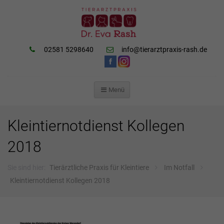
02581 5298640
info@tierarztpraxis-rash.de
Menü
ZUM
INHALT
SPRINGEN
Kleintiernotdienst Kollegen
2018
Sie sind hier:
Tierärztliche Praxis für Kleintiere
Im Notfall
Kleintiernotdienst Kollegen 2018