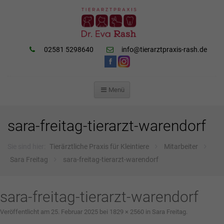
02581 5298640
info@tierarztpraxis-rash.de
Menü
ZUM
INHALT
SPRINGEN
sara-freitag-tierarzt-warendorf
Sie sind hier:
Tierärztliche Praxis für Kleintiere
Mitarbeiter
Sara Freitag
sara-freitag-tierarzt-warendorf
sara-freitag-tierarzt-warendorf
Veröffentlicht am
25. Februar 2025
bei
1829 × 2560
in
Sara Freitag
.