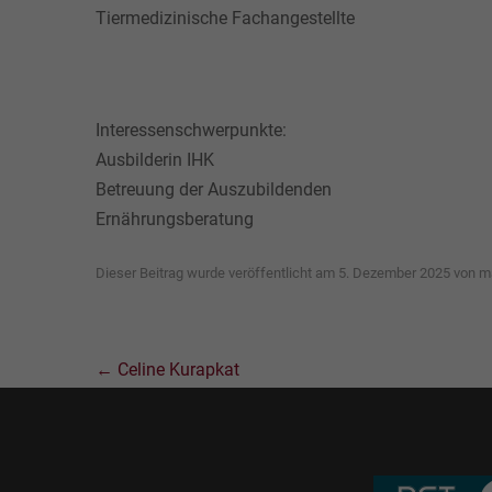
Tiermedizinische Fachangestellte
Interessenschwerpunkte:
Ausbilderin IHK
Betreuung der Auszubildenden
Ernährungsberatung
Dieser Beitrag wurde veröffentlicht am
5. Dezember 2025
von
ma
Beitrags-
←
Celine Kurapkat
Navigation