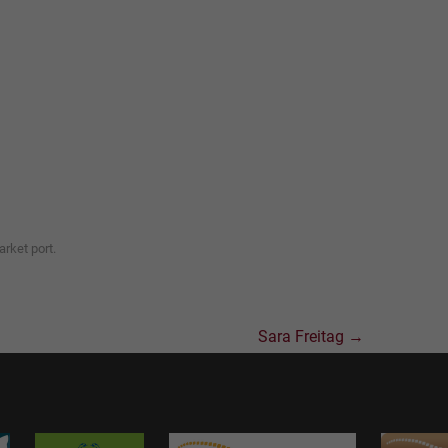
rket port
.
Sara Freitag
→