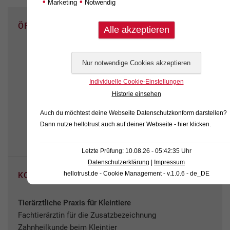
•
•
Navigation
Marketing
Notwendig
ÖFFNUNGSZEITEN
Mo.
10.00-12.00 Uhr + 16.00-18.30 Uhr
Di.
10.00-12.00 Uhr + 16.00-18.30 Uhr
Mi.
10.00-12.00 Uhr
Individuelle Cookie-Einstellungen
Do.
10.00-12.00 Uhr + 16.00-18.30 Uhr
Historie einsehen
Fr.
10.00-12.00 Uhr + 16.00-18.30 Uhr
Auch du möchtest deine Webseite Datenschutzkonform darstellen?
Bitte vereinbaren Sie immer einen Termin
Dann nutze
hellotrust auch auf deiner Webseite - hier klicken
.
bei uns
Letzte Prüfung: 10.08.26 - 05:42:35 Uhr
Datenschutzerklärung
|
Impressum
hellotrust.de - Cookie Management - v.1.0.6 - de_DE
KONTAKT
Tierärztliche Praxis für Kleintiere
Fachtierärztin für die Zusatzbezeichnung
Zahnheilkunde beim Kleintier