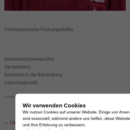
Tiermedizinische Fachangestellte
Interessenschwerpunkte:
Op-Assistenz
Assistenz in der Behandlung
Labordiagnostik
Dieser Beitrag wurde veröffentlicht am
5. Dezember 2025
von
market port
.
Wir verwenden Cookies
Wir nutzen Cookies auf unserer Website. Einige von ihnen
sind essenziell, während andere uns helfen, diese Websit
Beitrags-
←
Lara Picker
Pia Gründker
→
und Ihre Erfahrung zu verbessern.