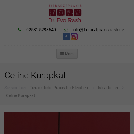
02581 5298640
info@tierarztpraxis-rash.de
Menü
ZUM
INHALT
SPRINGEN
Celine Kurapkat
Sie sind hier:
Tierärztliche Praxis für Kleintiere
Mitarbeiter
Celine Kurapkat