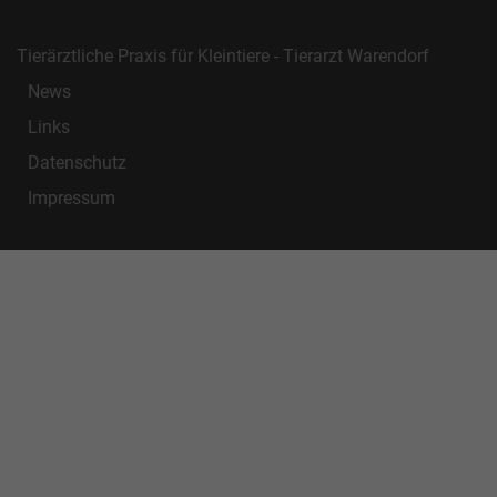
Tierärztliche Praxis für Kleintiere - Tierarzt Warendorf
News
Links
Datenschutz
Impressum