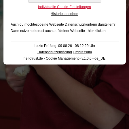
Individuelle Cookie-Einstellungen
Historie einsehen
Auch du möchtest deine Webseite Datenschutzkonform darstellen?
Dann nutze
hellotrust auch auf deiner Webseite - hier klicken
.
Letzte Prüfung: 09.08.26 - 08:12:29 Uhr
Datenschutzerklärung
|
Impressum
hellotrust.de - Cookie Management - v.1.0.6 - de_DE