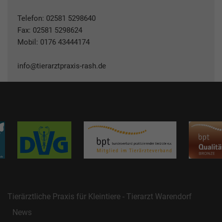
Telefon:
02581 5298640
Fax: 02581 5298624
Mobil:
0176 43444174
info@tierarztpraxis-rash.de
Tierärztliche Praxis für Kleintiere - Tierarzt Warendorf
News