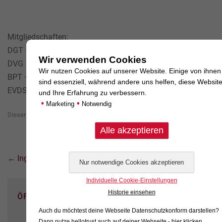
Mitgliedschaften:
DGT – Deutsche Gesellschaft für Tierzahnheilkunde
Wir verwenden Cookies
DVG – Deutsche Veterinärmedizinische Gesellschaft
Wir nutzen Cookies auf unserer Website. Einige von ihnen
BPT – Bundesverband praktizierender Tierärzte e.V.
sind essenziell, während andere uns helfen, diese Websit
EVDS – The European Veterinary Dental Society
und Ihre Erfahrung zu verbessern.
•
•
Marketing
Notwendig
Dieser Beitrag wurde veröffentlicht am
5. Dezember 2025
von
Alina_
.
Beitrags-
←
Inga Golus PhD
Navigation
Individuelle Cookie-Einstellungen
Historie einsehen
ÖFFNUNGSZEITEN
Auch du möchtest deine Webseite Datenschutzkonform darstellen?
Dann nutze
hellotrust auch auf deiner Webseite - hier klicken
.