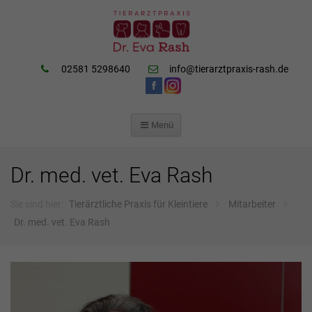
02581 5298640
info@tierarztpraxis-rash.de
Menü
ZUM
INHALT
SPRINGEN
Dr. med. vet. Eva Rash
Sie sind hier:
Tierärztliche Praxis für Kleintiere
Mitarbeiter
Dr. med. vet. Eva Rash