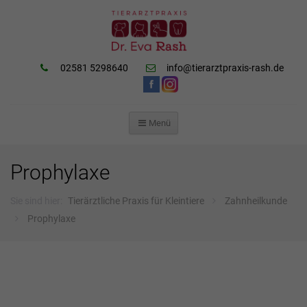
02581 5298640
info@tierarztpraxis-rash.de
Menü
ZUM
INHALT
SPRINGEN
Prophylaxe
Sie sind hier:
Tierärztliche Praxis für Kleintiere
Zahnheilkunde
Prophylaxe