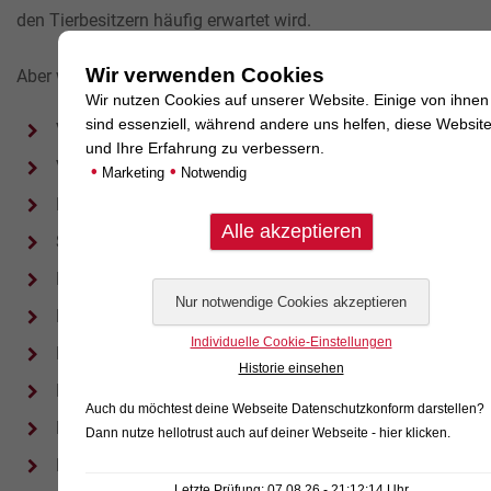
den Tierbesitzern häufig erwartet wird.
Wir verwenden Cookies
Aber woran erkenne ich dann Schmerzen an den Zähnen?
Wir nutzen Cookies auf unserer Website. Einige von ihnen
sind essenziell, während andere uns helfen, diese Websit
Verändertes Verhalten
und Ihre Erfahrung zu verbessern.
Vermehrtes Schlafen
•
•
Marketing
Notwendig
Meideverhalten bei härteren Kauartikeln
Speicheln
Einseitiges Kauen
Futter wieder fallen lassen
Individuelle Cookie-Einstellungen
Rötungen oder Blutungen am Zahnfleisch
Historie einsehen
Langsameres Fressen
Auch du möchtest deine Webseite Datenschutzkonform darstellen?
Reiben oder Kratzen mit der Pfote am Maul
Dann nutze
hellotrust auch auf deiner Webseite - hier klicken
.
Reiben der Schnauze am Boden
Letzte Prüfung: 07.08.26 - 21:12:14 Uhr