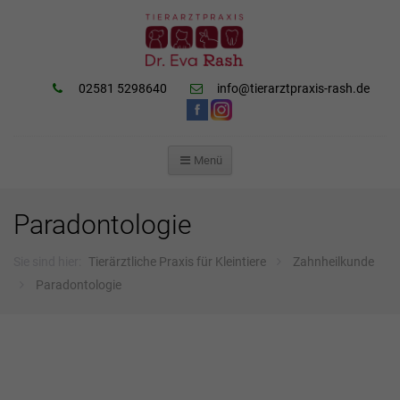
02581 5298640
info@tierarztpraxis-rash.de
Menü
ZUM
INHALT
SPRINGEN
Paradontologie
Sie sind hier:
Tierärztliche Praxis für Kleintiere
Zahnheilkunde
Paradontologie